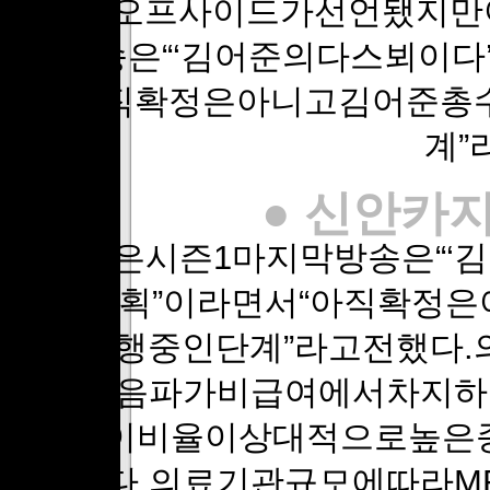
세훈의오프사이드가선언됐지만아
막방송은“‘김어준의다스뵈이다
서“아직확정은아니고김어준총
계”
● 신안카
유시장은시즌1마지막방송은“‘
행할계획”이라면서“아직확정
의를진행중인단계”라고전했다.
MRI·초음파가비급여에서차지
여에서이비율이상대적으로높은
는것이다.의료기관규모에따라M