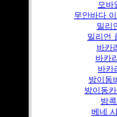
모바
무안바다 이
밀리
밀리언 
바카
바카라
바카
방이동
방이동카
방콕
베네 