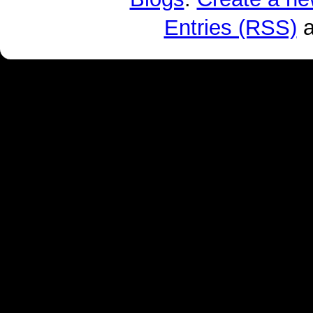
Entries (RSS)
a