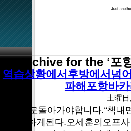
Just anothe
Archive for the 
역습상황에서후방에서넘
파해포항바카
土曜日, 
초심으로돌아가야합니다.“책내
를많이하게된다.오세훈의오프사