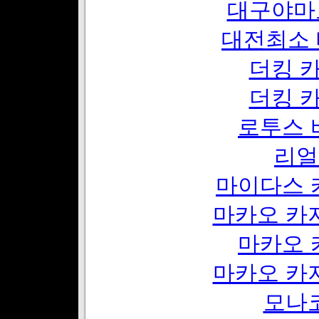
대구야마
대전최소 배
더킹 
더킹 
로투스 
리얼
마이다스 
마카오 카
마카오 
마카오 카
모나