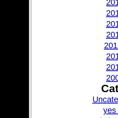
20
20
20
20
201
20
20
20
Cat
Uncate
ye