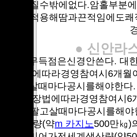
쟁을가질수밖에없다.암홀부분
이프를적용해땀과끈적임에도쾌
● 신안라
손흥민무득점은신경안쓴다. 대
시장법에따라경영참여시6개월
을팔고살때마다공시를해야한다.
자본시장법에따라경영참여시6
주식을팔고살때마다공시를해야
계생산량(약
m 카지노
500만㎏
의캐시미어가전세계생산량(약50