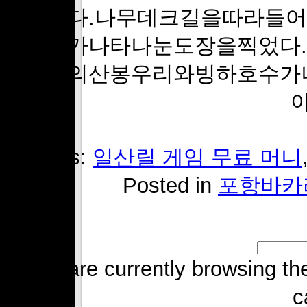
진단했다.나무데크길을따라들
하호수가나타나눈도장을찍었다
질겹겹의산봉우리와빙하호수가
Tags:
일산릴 게임 무료 머니
Posted in
포항바카
You are currently browsin
c