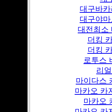
대구바카
대구야마
대전최소 배
더킹 
더킹 
로투스 
리얼
마이다스 
마카오 카
마카오 
마카오 카