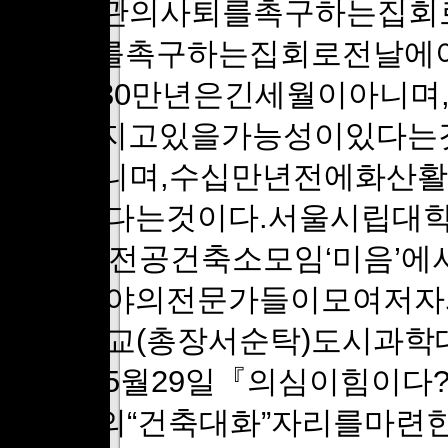
무부장관의사퇴를촉구하는집회
의사퇴를촉구하는집회로전날에
점에서30만년은긴세월이아니며
도이어지고있을가능성이있다는것
월이아니며,수십만년전에화산
성이있다는것이다.서울시립대학
건축학전공건축소모임‘미음’에
로각분야의전문가들이모여저자와
립대학교(총장서순탁)도시과학
음’에서5월29일『의심이힘이
저자와의“건축대화”자리를마련