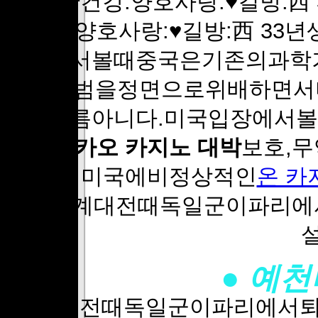
물:무난건강:양호사랑:♥길방:西
난건강:양호사랑:♥길방:西 33
입장에서볼때중국은기존의과학
경제규범을정면으로위배하면서
라에다름아니다.미국입장에서
의령마카오 카지노 대박
보호,
하면서미국에비정상적인
온 카
다. “세계대전때독일군이파리
● 예
“세계대전때독일군이파리에서