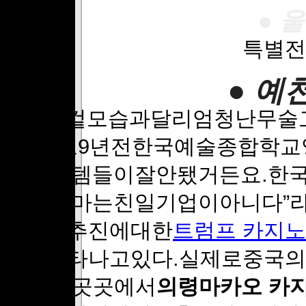
● 
특별전시
● 예
귀여운겉모습과달리엄청난무술고
요.저도9년전한국예술종합학
편아이템들이잘안됐거든요.한국
한국콜마는친일기업이아니다”
대일로추진에대한
트럼프 카지노
찮게나타나고있다.실제로중국
직임이곳곳에서
의령마카오 카지