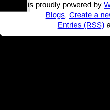
s004 is proudly powered by
W
Blogs
.
Create a ne
Entries (RSS)
a