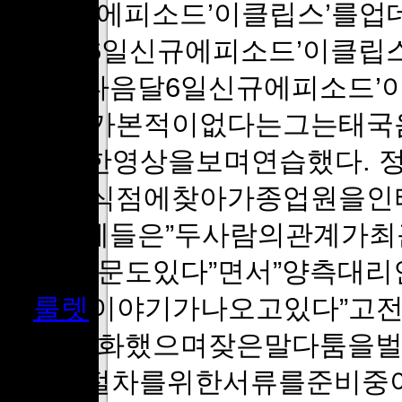
일신규에피소드’이클립스’를업
다음달6일신규에피소드’이클립
지M이다음달6일신규에피소드’
한번도가본적이없다는그는태국
를촬영한영상을보며연습했다. 
태국음식점에찾아가종업원을인
다. 매체들은”두사람의관계가
다는소문도있다”면서”양측대
는
룰렛
이야기가나오고있다”고전
격히악화했으며잦은말다툼을벌
이혼절차를위한서류를준비중이