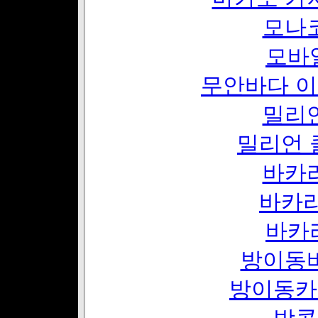
모나
모바
무안바다 이
밀리
밀리언 
바카
바카라
바카
방이동
방이동카