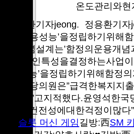
온도관리와현
정용환기자jeong. 정용환기자
전운용성능’을정립하기위해
다. 개념설계는’함정의운용개
개략적인특성을결정하는사업이다
운용성능’을정립하기위해함정의
석한국당의원은”급격한복지지
이많다”고지적했다.윤영석한국
때재정건전성에대한걱정이많다”
랑:♥
슬롯 머신 게임
길방:西
SM 