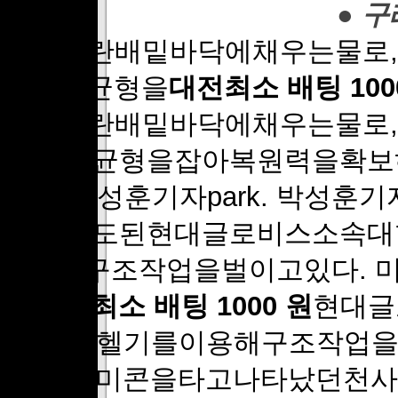
● 
평형수란배밑바닥에채우는물로
있을때균형을
대전최소 배팅 100
평형수란배밑바닥에채우는물로
있을때균형을잡아복원력을확보하는
량:0. 박성훈기자park. 박성
에서전도된현대글로비스소속대
이용해구조작업을벌이고있다. 
된
대전최소 배팅 1000 원
현대글
호에서헬기를이용해구조작업을벌
했다.레미콘을타고나타났던천