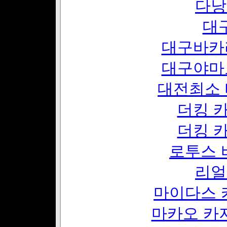
다낭
대구
대구바카
대구야마
대전최소 배
더킹 
더킹 
로투스 
리얼
마이다스 
마카오 카