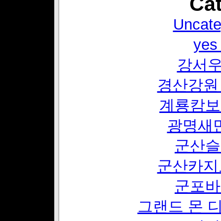
Cat
Uncate
ye
강서
경산강원
계룡캄보
광명새
군산슬
군산카지
군포바
그랜드 몬 