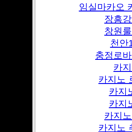
임실마카오 
장흥강
창원룰
천안1
충정로바
카지
카지노 
카지
카지
카지노
카지노 