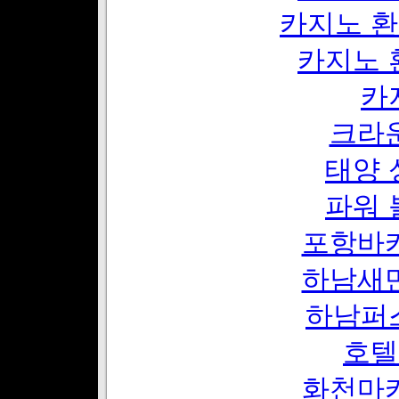
카지노 환
카지노 
카
크라
태양 
파워 
포항바
하남새
하남퍼
호텔
화천마