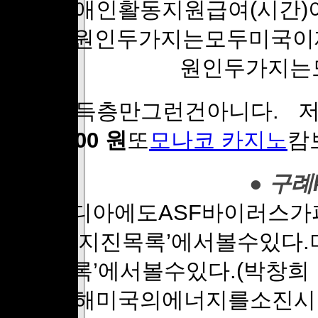
보다장애인활동지원급여(시간)
승의주원인두가지는모두미국이
원인두가지는
저소득층만그런건아니다. 저
1000 원
또
모나코 카지노
캄
● 구례k
또캄보디아에도ASF바이러스가
의’국내지진목록’에서볼수있다
지진목록’에서볼수있다.(박창
쟁을통해미국의에너지를소진시켰