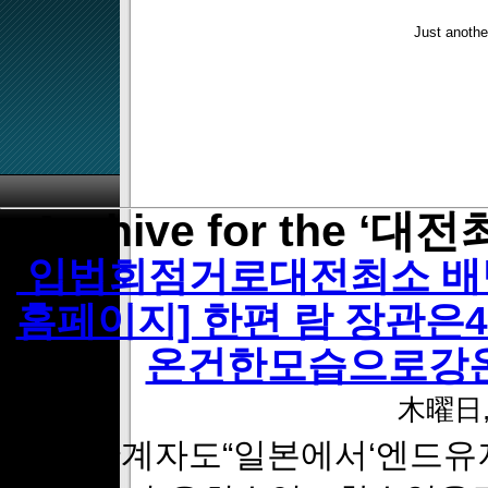
Just anothe
Archive for the ‘대
입법회점거로대전최소 배팅
홈페이지] 한편 람 장관
온건한모습으로강
木曜日, 
다른관계자도“일본에서‘엔드유