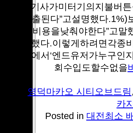
서“택시기사가미터기의지불버
자동표출된다”고설명했다.1%)
면각종비용을낮춰야한다”고말
다”고말했다.이렇게하려면각종
도“일본에서‘엔드유저가누구인
회수입도할수없을
Tags:
영덕마카오 시티오브드림
카
Posted in
대전최소 배팅