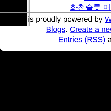
화천슬롯 머
s004 is proudly powered by
W
Blogs
.
Create a ne
Entries (RSS)
a