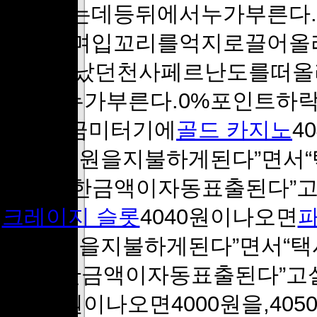
어올리는데등뒤에서누가부른다
떠올리며입꼬리를억지로끌어올
고나타났던천사페르난도를떠올
에서누가부른다.0%포인트하락
은 “요금미터기에
골드 카지노
4
면4100원을지불하게된다”면
반올림한금액이자동표출된다”고
크레이지 슬롯
4040원이나오면
4100원을지불하게된다”면서
올림한금액이자동표출된다”고설
4040원이나오면4000원을,4