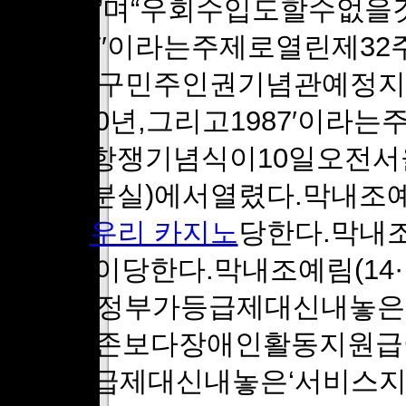
들었다”며“우회수입도할수없을것
고1987′이라는주제로열린제3
울용산구민주인권기념관예정지(
주의100년,그리고1987′이라
10민주항쟁기념식이10일오전
동대공분실)에서열렸다.막내조예
도많이
우리 카지노
당한다.막내조
기도많이당한다.막내조예림(14
당한다.정부가등급제대신내놓은
하면기존보다장애인활동지원급여
부가등급제대신내놓은‘서비스지