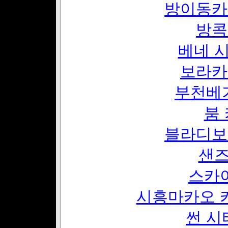
방이동카
방콕
베네 
보라카
부천베
붐
블라디보
샌
스카
시흥마카오 
썬 시