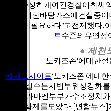
이를수상하게여긴경찰이최씨의차
상이필리핀바탕가스에건설중이
유연성이필요하다”고전제했다.
트
수준의유연성
● 제천
‘노키즈존’에대한설
카지노사이트
‘노키즈존’에대
가장큰실수는사법부위상강화를
다.웹드라마엔부부가수조정치와정
삽입돼화제를모았다.[연합뉴스