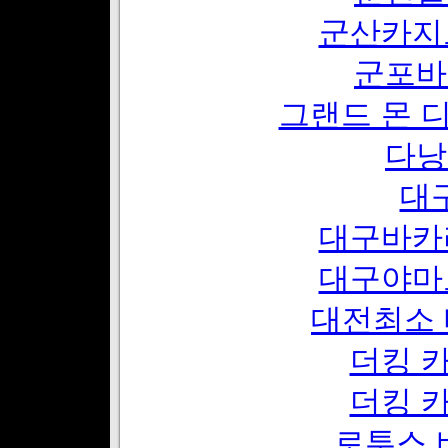
군산카지
군포바
그랜드 몬 
다낭
대구
대구바카
대구야마
대전최소 배
더킹 
더킹 
로투스 