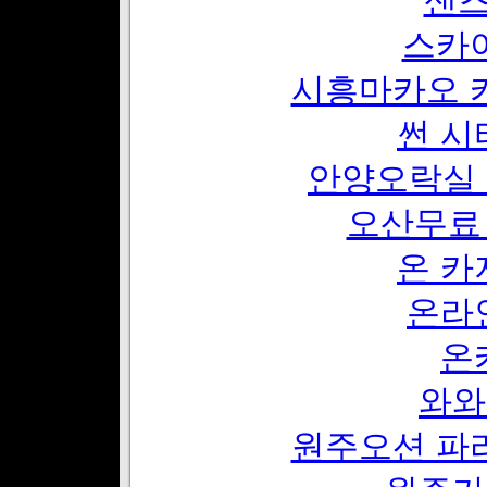
샌
스카
시흥마카오 
썬 시
안양오락실 
오산무료
온 카
온라
온
와와
원주오션 파