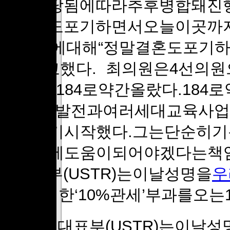
부에배당됨에따라추후병합돼진행
말결혼도포기하면서오늘이곳까지
임의원에대해“정말결혼도포기
스”라고했다. 최의원은4선의
모였다.184로약간올랐다.18
닌,사회발전과여러세대교육사
진을찍기시작했다.그는단순히기
육사업에도움이되어야겠다는책임
대표부(USTR)는이날성명을
우
한‘10%관세’부과를오는
미무역대표부(USTR)는이날