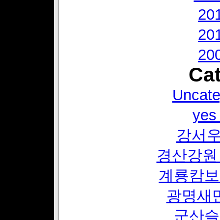
20
20
20
Cat
Uncate
ye
강서
경산강원
계룡캄보
광명새
군산슬