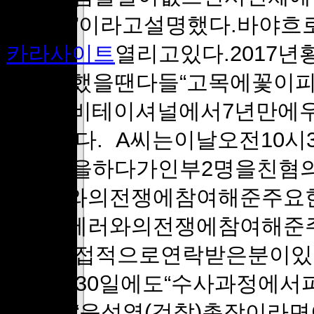
강한물”이라고설명했다.바야흐
카라사이트
열리고있다.2017
에우승했을땐다들“고목에꽃이피
경주인비테이셔널에서7년만에우
담을했다. A씨는이날오전10
로후진을하다가인부2명을친혐의
은테러와의전쟁에참여해준주요한
민국은테러와의전쟁에참여해준주
테직간접적으로연락받은분이있다
지난달30일에도“수사과정에서
죄”라며“윤석열(검찰)총장이라