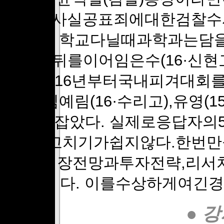
상피의사실공표죄에대한검찰수
이됐다. 학교다닐때과학과는담
다. 그뒤를이어임은수(16·신현고)
등이2016년부터국내피겨대회를
현고),김예림(16·수리고),유영
를주름잡았다. 실제로응답자의5
면다시고치기가쉽지않다.한번만
드의시장전망과투자전략,리서
다. 이를수상하게여긴
● 