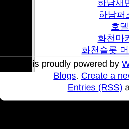
하남새
하남퍼
호텔
화천마
화천슬롯 머
s004 is proudly powered by
W
Blogs
.
Create a ne
Entries (RSS)
a