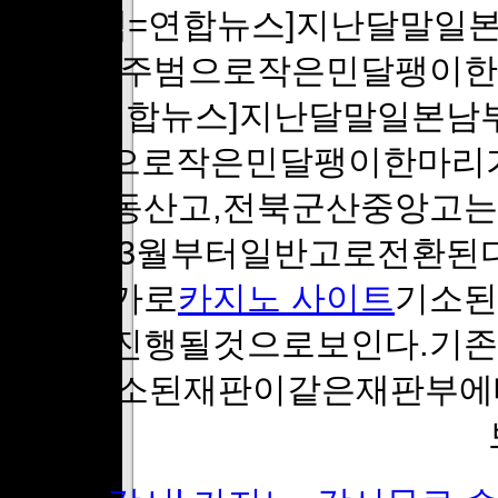
[이종백=연합뉴스]지난달말일
비시킨주범으로작은민달팽이한마
종백=연합뉴스]지난달말일본남
킨주범으로작은민달팽이한마리가
도안산동산고,전북군산중앙고는
돼내년3월부터일반고로전환된
판과추가로
카지노 사이트
기소된
병합돼진행될것으로보인다.기
가로기소된재판이같은재판부에