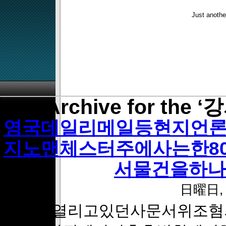
Just anothe
Archive for the
영국데일리메일등현지언론에
지노맨체스터주에사는한8
서물건을하나
日曜日, 2
기존에열리고있던사문서위조혐