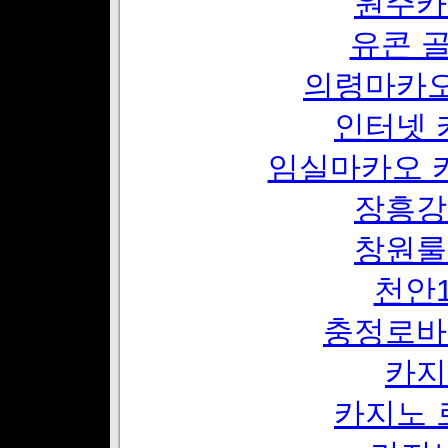
원주카
유콘 
의령마카오
인터넷 
임실마카오 
장흥강
창원룰
천안1
충정로바
카지
카지노 