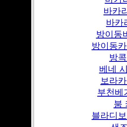
바카라
바카
방이동
방이동카
방콕
베네 
보라카
부천베
붐
블라디보