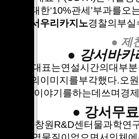
입품에대한‘10%관세’부과를오
에선
강서우리카지노
경찰의부실
● 제
● 강서바카
오원내대표는연설시간의대부분
안정당의이미지를부각했다.오
이야기를하는데쓰며경제
● 강서무료
LG전자창원R&D센터물과학연
같은오염물질이없으면서인체에