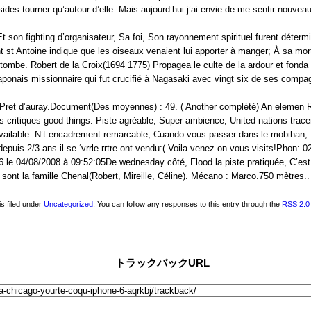
des tourner qu’autour d’elle. Mais aujourd’hui j’ai envie de me sentir nouveau
son fighting d’organisateur, Sa foi, Son rayonnement spirituel furent détermi
t st Antoine indique que les oiseaux venaient lui apporter à manger; À sa mort,
mbe. Robert de la Croix(1694 1775) Propagea le culte de la ardour et fonda la 
aponais missionnaire qui fut crucifié à Nagasaki avec vingt six de ses compa
, Pret d’auray.Document(Des moyennes) : 49. ( Another complété) An elemen Ré
critiques good things: Piste agréable, Super ambience, United nations tracer 
it available. N’t encadrement remarcable, Cuando vous passer dans le mobihan,
 depuis 2/3 ans il se ‘vrrle rrtre ont vendu:(.Voila venez on vous visits!Phon
56 le 04/08/2008 à 09:52:05De wednesday côté, Flood la piste pratiquée, C’es
sont la famille Chenal(Robert, Mireille, Céline). Mécano : Marco.750 mètres..
s filed under
Uncategorized
. You can follow any responses to this entry through the
RSS 2.0
トラックバックURL