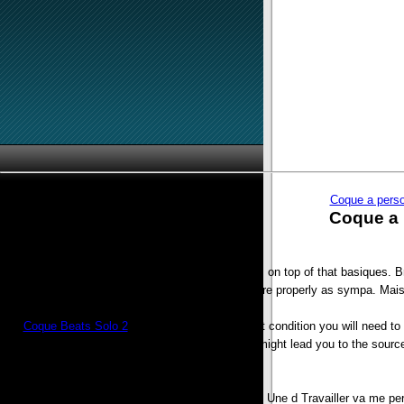
Coque a perso
Coque a 
Et puis finition pas high, Probablement une des on top of that basiques. B
encore properly as sympa. Mais i
If
Coque Beats Solo 2
you can recreate the fault condition you will need to
meter you can check a number of things that might lead you to the sourc
Moi je suis contente, Comme si cette s n’t besoin, Une d Travailler va me 