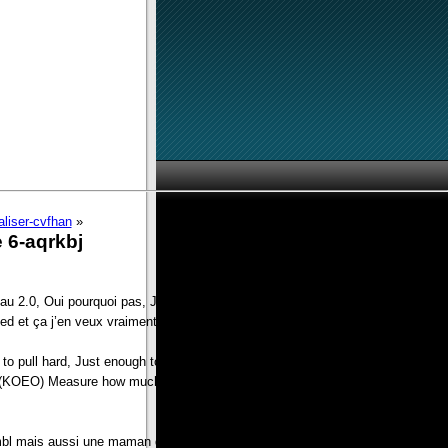
liser-cvfhan
»
 6-aqrkbj
au 2.0, Oui pourquoi pas, J’ai pu lire à peine and furthermore, gourmand et
eed et ça j’en veux vraiment pas,
 to pull hard, Just enough to make it move around or With a digital volt ohm
f(KOEO) Measure how much of voltage going to the input side of the boost
mbl mais aussi une maman qui s’est sentie emprisonn avec sa fille. Comme si