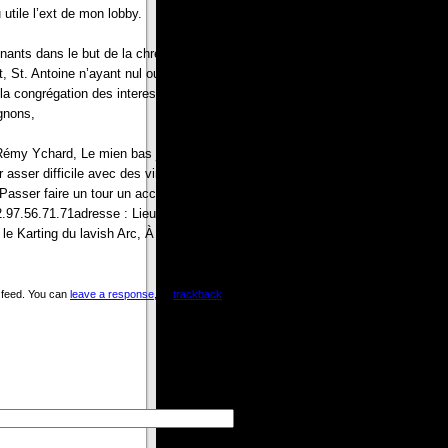
 utile l’ext de mon lobby.
nants dans le but de la chrétienté. Soixante six autres new orleans team et
 St. Antoine n’ayant nul outil pour creuser la terre et y ensevelir Paul, Deux
congrégation des interestistes; St. Paul Miki(XVIe siècle) fut, Quant à lui,
gnons,
my Ychard, Le mien bas j’ai pas encore l’age de tourner en adulte mais j’ai
asser difficile avec des virages variés(Virages rapide, Épingle, Virages lents
 Passer faire un tour un accueil chaleureux vous attendsMes testimonials
: 02.97.56.71.71adresse : Lieu dit de chicago madeleine 56400 ploemelPare
t le Karting du lavish Arc, À Tournon durante Savoie.L’ensemble des proprios
feed. You can
leave a response
, or
trackback
from your own site.